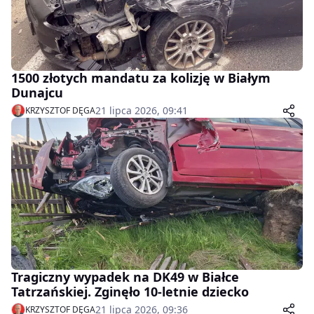
1500 złotych mandatu za kolizję w Białym
Dunajcu
21 lipca 2026, 09:41
KRZYSZTOF DĘGA
Tragiczny wypadek na DK49 w Białce
Tatrzańskiej. Zginęło 10-letnie dziecko
21 lipca 2026, 09:36
KRZYSZTOF DĘGA