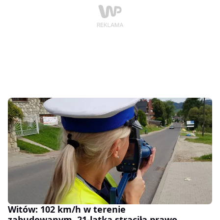
Witów: 102 km/h w terenie
zabudowanym. 21-latka straciła prawo