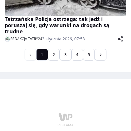
Tatrzańska Policja ostrzega: tak jedź i
poruszaj się, gdy warunki na drogach są
trudne
3 stycznia 2026, 07:53
REDAKCJA TATRY24
1
2
3
4
5