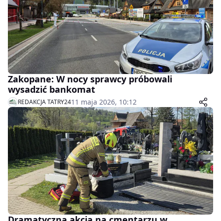
Zakopane: W nocy sprawcy próbowali
wysadzić bankomat
11 maja 2026, 10:12
REDAKCJA TATRY24
Dramatyczna akcja na cmentarzu w