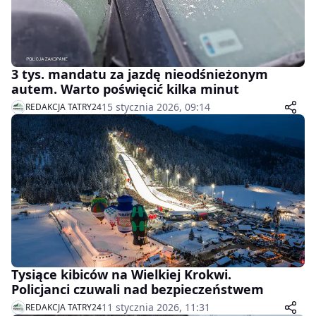
3 tys. mandatu za jazdę nieodśnieżonym
autem. Warto poświęcić kilka minut
15 stycznia 2026, 09:14
REDAKCJA TATRY24
Tysiące kibiców na Wielkiej Krokwi.
Policjanci czuwali nad bezpieczeństwem
11 stycznia 2026, 11:31
REDAKCJA TATRY24