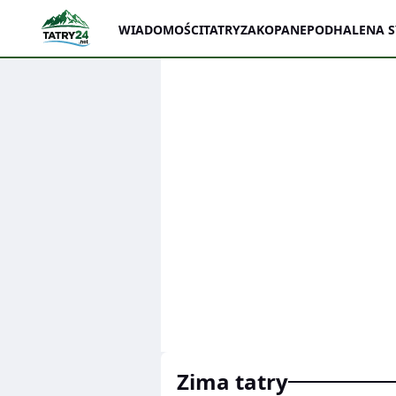
WIADOMOŚCI
TATRY
ZAKOPANE
PODHALE
NA 
zima tatry