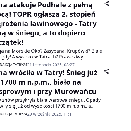
ma atakuje Podhale z pełną
cą! TOPR ogłasza 2. stopień
grożenia lawinowego - Tatry
ną w śniegu, a to dopiero
czątek!
a na Morskie Oko? Zasypana! Krupówki? Białe
nigdy! A wysoko w Tatrach? Prawdziwy
gedon śnieżny. TOPR właśnie ogłosił drugi
21 listopada 2025, 08:27
DAKCJA TATRY24
ień zagrożenia lawinowego w wyższych
ma wróciła w Tatry! Śnieg już
iach Tatr! To oznacza, że pokrywa śnieżna jest
rkowanie stabilna, ale na stromych stokach
 1700 m n.p.m., biało na
o złe krok i... lawina może ruszyć nawet pod
sprowym i przy Murowańcu
wem narciarza czy turysty!
y znów przykryła biała warstwa śniegu. Opady
wiły się już od wysokości 1700 m n.p.m., a
wy krajobraz można podziwiać m.in. na
29 września 2025, 11:11
DAKCJA TATRY24
rowym Wierchu i w okolicy Schroniska
owaniec.