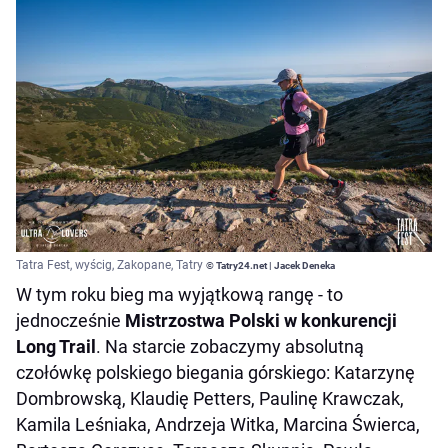
Tatra Fest, wyścig, Zakopane, Tatry
© Tatry24.net | Jacek Deneka
W tym roku bieg ma wyjątkową rangę - to
jednocześnie
Mistrzostwa Polski w konkurencji
Long Trail
. Na starcie zobaczymy absolutną
czołówkę polskiego biegania górskiego: Katarzynę
Dombrowską, Klaudię Petters, Paulinę Krawczak,
Kamila Leśniaka, Andrzeja Witka, Marcina Świerca,